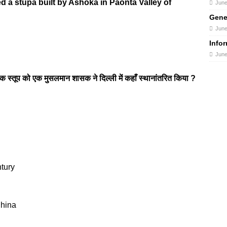
d a stupa built by Ashoka in Paonta Valley of
June
Gene
June
Info
June
त एक स्तूप को एक मुसलमान शासक ने दिल्ली में कहाँ स्थानांतरित किया ?
ntury
China