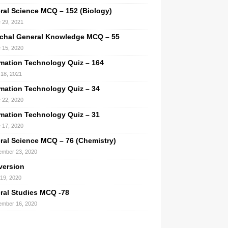
ral Science MCQ – 152 (Biology)
 29, 2021
chal General Knowledge MCQ – 55
 15, 2020
rmation Technology Quiz – 164
18, 2021
rmation Technology Quiz – 34
 22, 2020
rmation Technology Quiz – 31
 17, 2020
ral Science MCQ – 76 (Chemistry)
mber 23, 2020
version
 19, 2020
ral Studies MCQ -78
mber 16, 2020