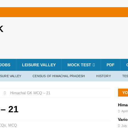
K
JOBS
LEISURE VALLEY
MOCK TEST
PDF
ISURE VALLEY
CENSUS OF HIMACHAL PRADESH
HISTORY
TES
YO
Himachal GK MCQ – 21
Hima
– 21
Apri
Vari
CQs
,
MCQ
July