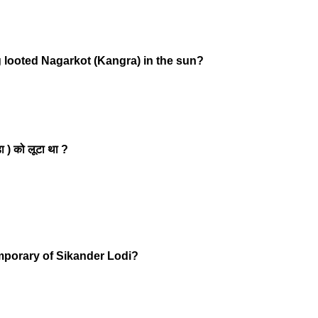
looted Nagarkot (Kangra) in the sun?
़ा ) को लूटा था ?
mporary of Sikander Lodi?