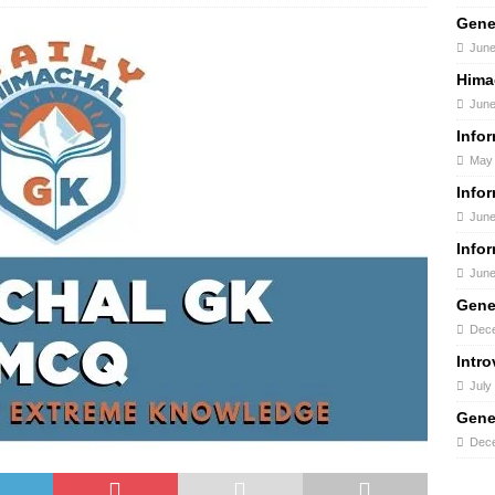
Gene
June
Hima
June
Info
May 
Info
June
Info
June
Gene
Dece
Intro
July
Gene
Dece