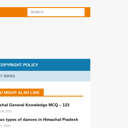
COPYRIGHT POLICY
T SERIES
U MIGHT ALSO LIKE
chal General Knowledge MCQ – 123
l 18, 2021
ous types of dances in Himachal Pradesh
 1, 2020