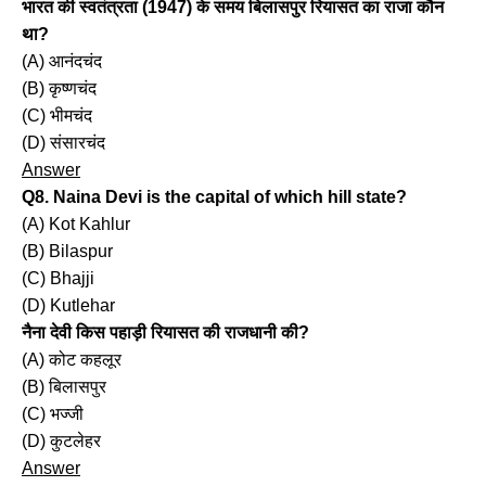
भारत की स्वतंत्रता (1947) के समय बिलासपुर रियासत का राजा कौन
था?
(A) आनंदचंद
(B) कृष्णचंद
(C) भीमचंद
(D) संसारचंद
Answer
Q8. Naina Devi is the capital of which hill state?
(A) Kot Kahlur
(B) Bilaspur
(C) Bhajji
(D) Kutlehar
नैना देवी किस पहाड़ी रियासत की राजधानी की?
(A) कोट कहलूर
(B) बिलासपुर
(C) भज्जी
(D) कुटलेहर
Answer