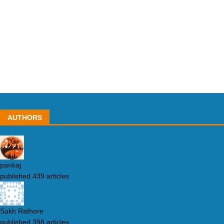
AUTHORS
pankaj
published 439 articles
Sukh Rathore
published 398 articles