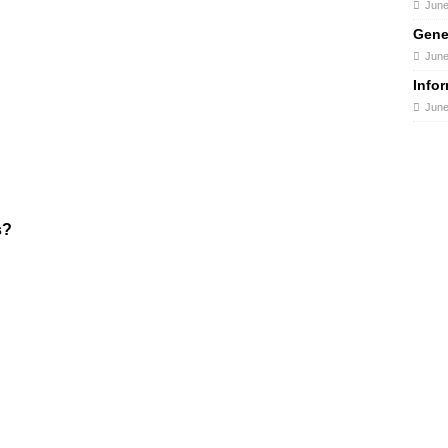
June
Gene
June
Info
June
s?