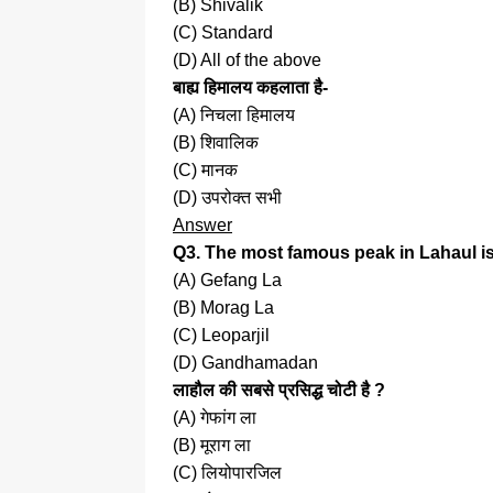
(B) Shivalik
(C) Standard
(D) All of the above
बाह्य हिमालय कहलाता है-
(A) निचला हिमालय
(B) शिवालिक
(C) मानक
(D) उपरोक्त सभी
Answer
Q3. The most famous peak in Lahaul i
(A) Gefang La
(B) Morag La
(C) Leoparjil
(D) Gandhamadan
लाहौल की सबसे प्रसिद्ध चोटी है ?
(A) गेफांग ला
(B) मूराग ला
(C) लियोपारजिल