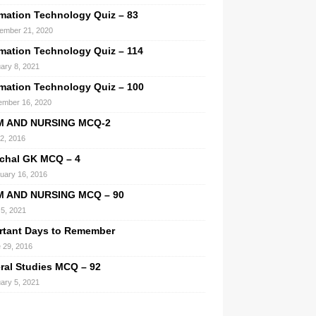
rmation Technology Quiz – 83
ember 21, 2020
rmation Technology Quiz – 114
ary 8, 2021
rmation Technology Quiz – 100
mber 16, 2020
M AND NURSING MCQ-2
 2, 2016
chal GK MCQ – 4
uary 16, 2016
M AND NURSING MCQ – 90
 5, 2021
rtant Days to Remember
 29, 2016
ral Studies MCQ – 92
ary 5, 2021