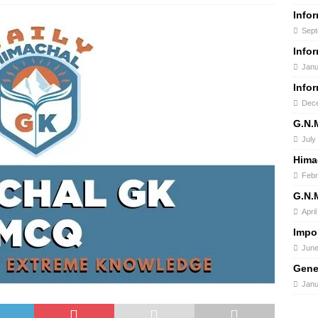
Info
Sept
Info
Janu
Info
Dece
G.N.
July
Hima
Febr
G.N.
April
Impo
June
Gene
Janu