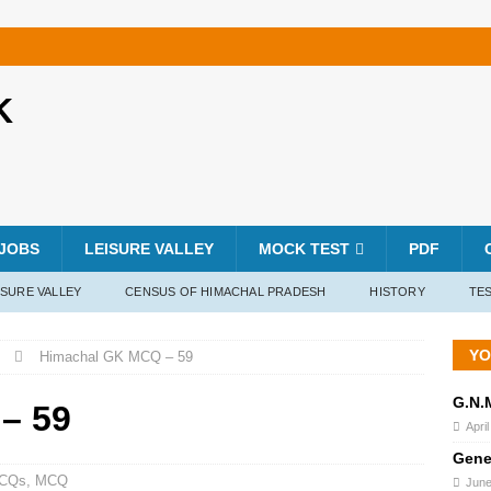
K
JOBS
LEISURE VALLEY
MOCK TEST
PDF
ISURE VALLEY
CENSUS OF HIMACHAL PRADESH
HISTORY
TES
YO
Himachal GK MCQ – 59
G.N.
– 59
Apri
Gene
MCQs
,
MCQ
June