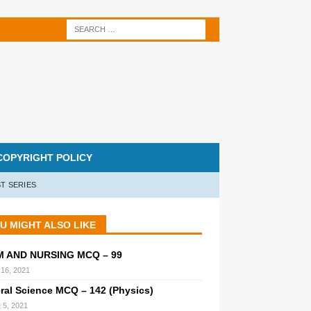
COPYRIGHT POLICY
T SERIES
U MIGHT ALSO LIKE
M AND NURSING MCQ – 99
l 16, 2021
ral Science MCQ – 142 (Physics)
 5, 2021