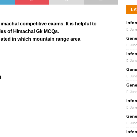
LA
Info
imachal competitive exams. It is helpful to
June
ies of Himachal Gk MCQs.
Gene
tuated in which mountain range area
June
Info
June
Gene
June
त
Gene
June
Info
June
Gene
June
Info