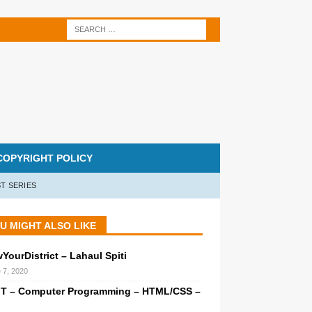
COPYRIGHT POLICY
T SERIES
U MIGHT ALSO LIKE
ourDistrict – Lahaul Spiti
 7, 2020
IT – Computer Programming – HTML/CSS –