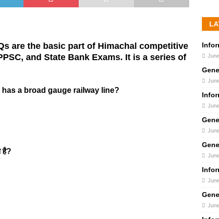
LA
Info
 are the basic part of Himachal competitive
PPSC, and State Bank Exams. It is a series of
June
Gene
June
 has a broad gauge railway line?
Info
June
Gene
June
Gene
 है?
June
Info
June
Gene
June