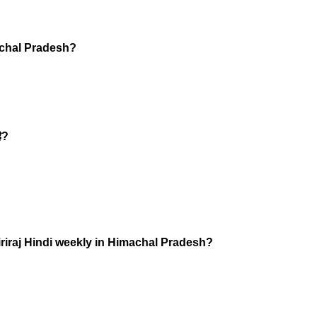
machal Pradesh?
ै?
iriraj Hindi weekly in Himachal Pradesh?