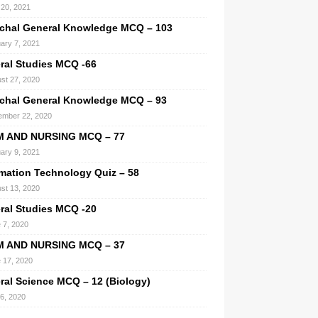
l 20, 2021
chal General Knowledge MCQ – 103
ary 7, 2021
ral Studies MCQ -66
st 27, 2020
chal General Knowledge MCQ – 93
mber 22, 2020
M AND NURSING MCQ – 77
ary 9, 2021
rmation Technology Quiz – 58
st 13, 2020
ral Studies MCQ -20
 7, 2020
M AND NURSING MCQ – 37
 17, 2020
ral Science MCQ – 12 (Biology)
 6, 2020