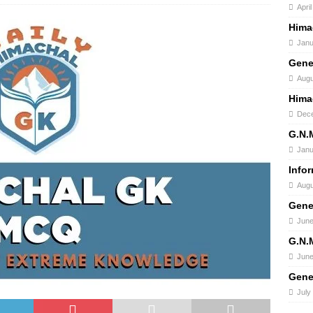
Apri
Hima
Janu
Gene
Augu
Hima
Dece
G.N.
Janu
Info
Augu
Gene
June
G.N.
June
Gene
July