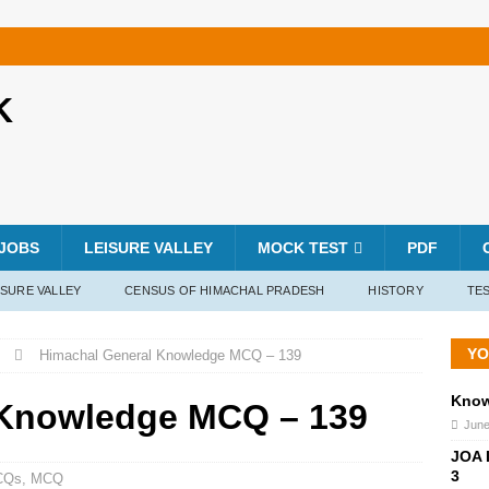
K
JOBS
LEISURE VALLEY
MOCK TEST
PDF
ISURE VALLEY
CENSUS OF HIMACHAL PRADESH
HISTORY
TES
YO
Himachal General Knowledge MCQ – 139
KnowY
 Knowledge MCQ – 139
June
JOA 
3
CQs
,
MCQ