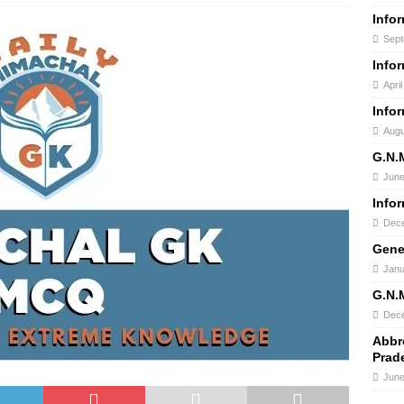
Info
Sept
Info
Apri
Info
Augu
G.N.
June
Info
Dece
Gene
Janu
G.N.
Dece
Abbr
Prad
June