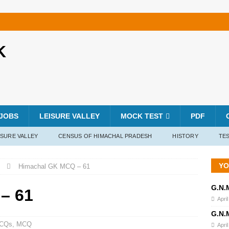
K
JOBS
LEISURE VALLEY
MOCK TEST
PDF
ISURE VALLEY
CENSUS OF HIMACHAL PRADESH
HISTORY
TES
YO
Himachal GK MCQ – 61
G.N.
– 61
April
G.N.
MCQs
,
MCQ
April