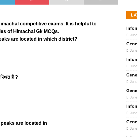
LA
imachal competitive exams. It is helpful to
Info
ies of Himachal Gk MCQs.
June
aks are located in which district?
Gene
June
Info
June
Gene
स्थित हैं ?
June
Gene
June
Info
June
Gene
 peaks are located in
June