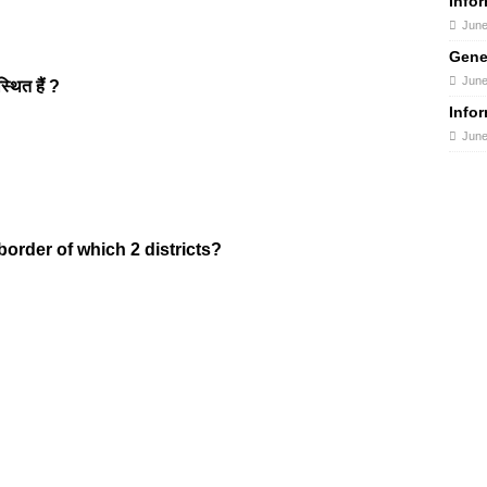
Info
June
Gene
June
स्थित हैं ?
Info
June
border of which 2 districts?