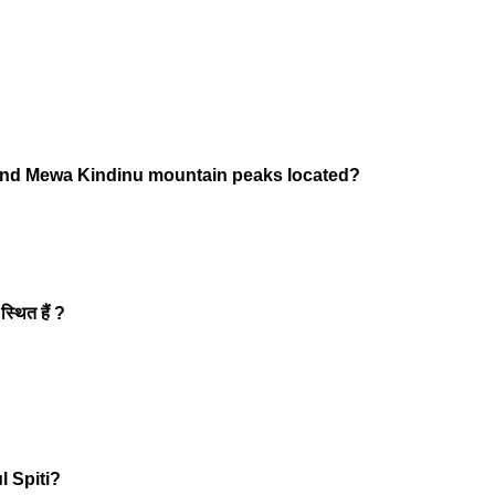
ar and Mewa Kindinu mountain peaks located?
 स्थित हैं ?
ul Spiti?