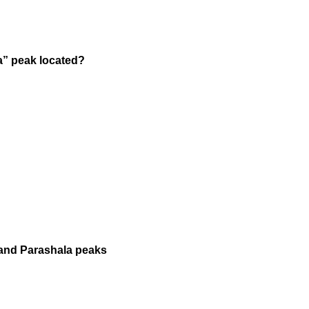
da” peak located?
il and Parashala peaks