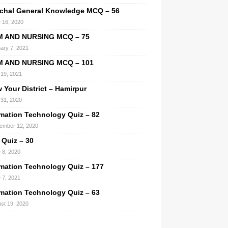
chal General Knowledge MCQ – 56
 16, 2020
M AND NURSING MCQ – 75
ary 7, 2021
M AND NURSING MCQ – 101
l 19, 2021
 Your District – Hamirpur
31, 2020
rmation Technology Quiz – 82
ember 12, 2020
 Quiz – 30
 8, 2020
rmation Technology Quiz – 177
 7, 2021
rmation Technology Quiz – 63
st 19, 2020