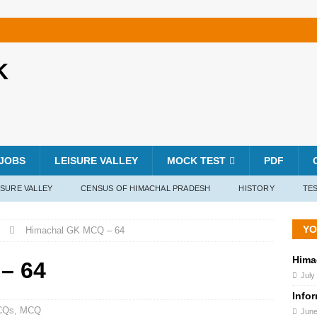
K
JOBS
LEISURE VALLEY
MOCK TEST
PDF
ISURE VALLEY
CENSUS OF HIMACHAL PRADESH
HISTORY
TES
YO
Himachal GK MCQ – 64
Hima
– 64
July
Info
CQs
,
MCQ
June