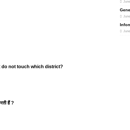
June
Gene
June
Info
June
t do not touch which district?
रती हैं ?