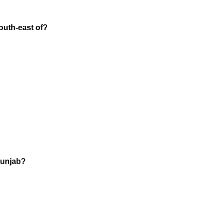
south-east of?
 Punjab?