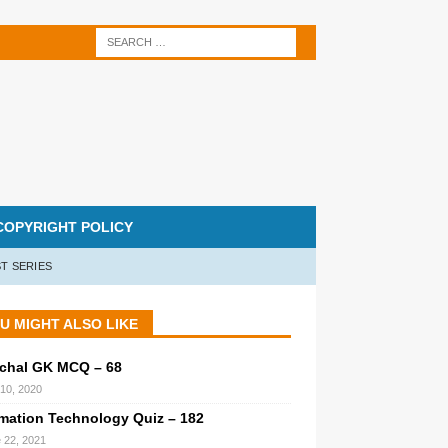
COPYRIGHT POLICY
T SERIES
U MIGHT ALSO LIKE
chal GK MCQ – 68
 10, 2020
rmation Technology Quiz – 182
 22, 2021