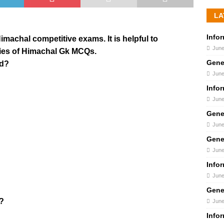
LA
Info
imachal competitive exams. It is helpful to
June
ies of Himachal Gk MCQs.
Gene
ed?
June
Info
June
Gene
June
Gene
June
Info
June
Gene
f?
June
Info