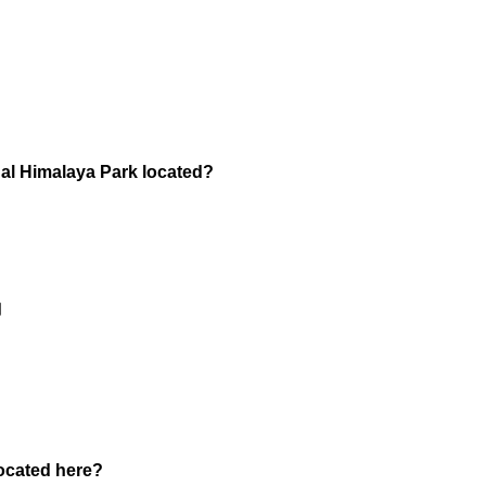
onal Himalaya Park located?
।
located here?