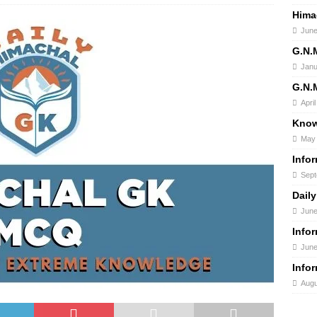
Hima
June
G.N.
Janu
G.N.
Apri
Know
May 
Info
Sept
Daily
June
Info
June
Info
Augu