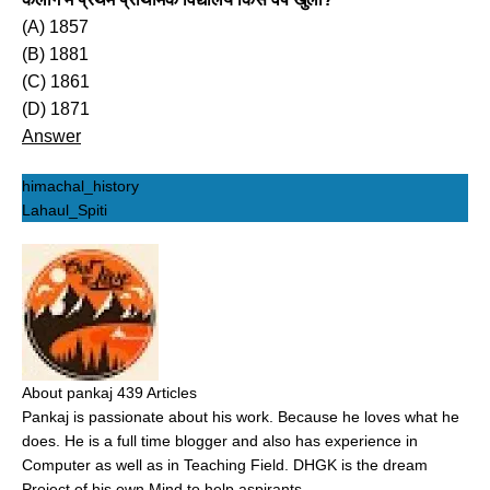
(A) 1857
(B) 1881
(C) 1861
(D) 1871
Answer
himachal_history
Lahaul_Spiti
About pankaj
439 Articles
Pankaj is passionate about his work. Because he loves what he
does. He is a full time blogger and also has experience in
Computer as well as in Teaching Field. DHGK is the dream
Project of his own Mind to help aspirants.