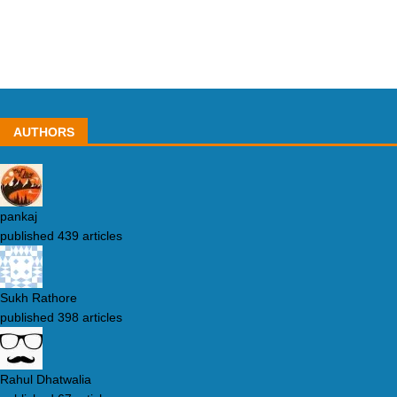
AUTHORS
pankaj
published 439 articles
Sukh Rathore
published 398 articles
Rahul Dhatwalia