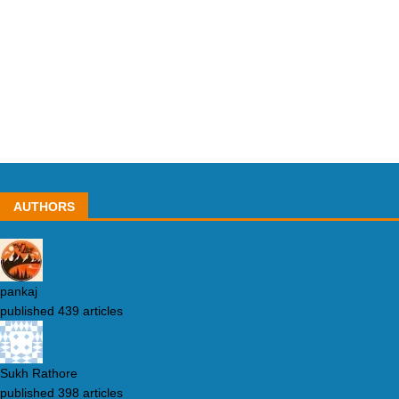
AUTHORS
pankaj
published 439 articles
Sukh Rathore
published 398 articles