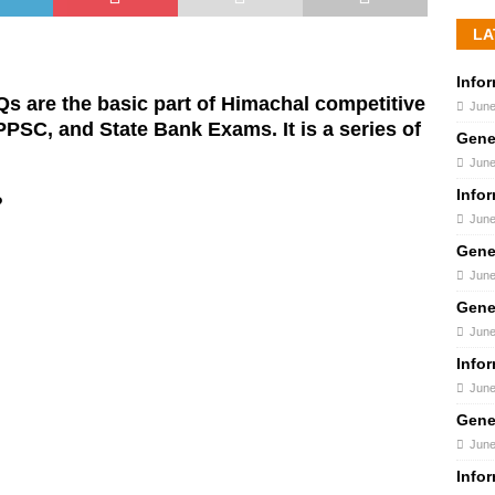
LA
Info
 are the basic part of Himachal competitive
June
PPSC, and State Bank Exams. It is a series of
Gene
June
Info
?
June
Gene
June
Gene
June
Info
June
Gene
June
Info