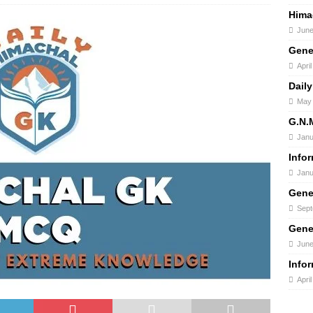
Hima
June
Gene
Apri
Daily
May 
G.N.
Janu
Info
Janu
Gene
Sept
Gene
June
Info
Apri