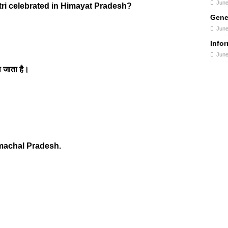
June
tri celebrated in Himayat Pradesh?
Gene
June
Info
June
ा जाता है।
Himachal Pradesh.