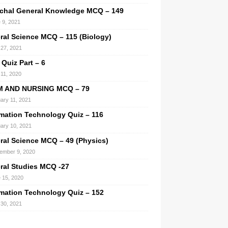
chal General Knowledge MCQ – 149
 9, 2021
ral Science MCQ – 115 (Biology)
l 27, 2021
 Quiz Part – 6
11, 2020
M AND NURSING MCQ – 79
ary 11, 2021
rmation Technology Quiz – 116
ary 10, 2021
ral Science MCQ – 49 (Physics)
ember 9, 2020
ral Studies MCQ -27
 15, 2020
rmation Technology Quiz – 152
l 30, 2021