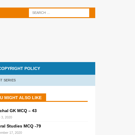
COPYRIGHT POLICY
T SERIES
U MIGHT ALSO LIKE
chal GK MCQ – 43
 3, 2020
ral Studies MCQ -79
mber 17, 2020