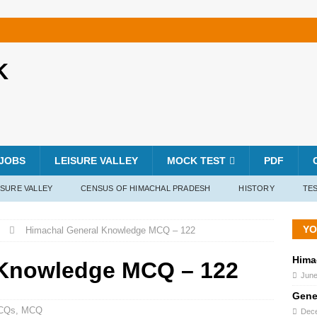
K
JOBS
LEISURE VALLEY
MOCK TEST
PDF
ISURE VALLEY
CENSUS OF HIMACHAL PRADESH
HISTORY
TES
YO
Himachal General Knowledge MCQ – 122
Hima
 Knowledge MCQ – 122
June
Gene
CQs
,
MCQ
Dece